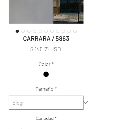
CARRARA / 5863
Precio
$ 145.71 USD
Color
*
Tamaño
*
Cantidad
*