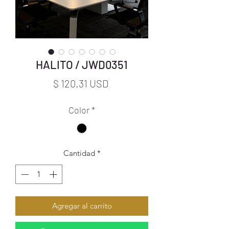
HALITO / JWD0351
Precio
$ 120.31 USD
Color
*
Cantidad
*
Agregar al carrito