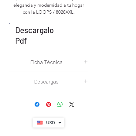
elegancia y modernidad a tu hogar
con la LOOPS / 8028XXL.
Descargalo
Pdf
Ficha Técnica
Temperatura De Color: 3000K, 4500K,
Descargas
6000K
Voltaje: 85V~265V
Ficha técnica loops
Flujo Luminoso: 7920lm
Manual
Control Remoto: Si 2.4g
Regulador De Intensidad: Si
Regulador De Temperatura De Color:
Si
USD
Materiales: Hierro Y Pvc
Tecnología: LED