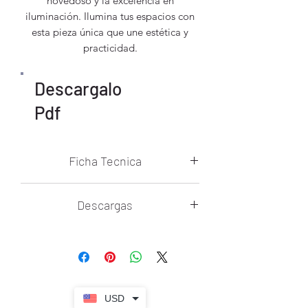
novedoso y la excelencia en
iluminación. Ilumina tus espacios con
esta pieza única que une estética y
practicidad.
Descargalo
Pdf
Ficha Tecnica
Temperatura De Color: N/A
Descargas
Voltaje: 85V~265V
Ficha Tecnica Parete
Flujo Luminoso: N/A
Control Remoto: No
USD