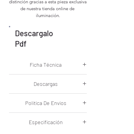
distinción gracias a esta pieza exclusiva 
de nuestra tienda online de 
iluminación.
Descargalo
Pdf
Ficha Técnica
Temperatura De Color: N/A
Descargas
Voltaje: 85V~265V
Ficha Tecnica Taly
Politica De Envios
Flujo Luminoso: N/A
Envío Gratuito:
Todos los pedidos con
Control Remoto: No
Especificación
un valor igual o superior a $10,000
MXN califican para envío gratuito.
Regulador De Intensidad: No