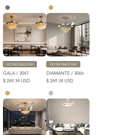
RETRACTABLE FAN
RETRACTABLE FAN
GALA / 3047
DIAMANTE / 3066
Price
Price
$ 269.34 USD
$ 269.34 USD