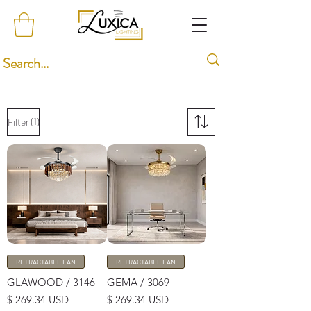
(1)
Filter
RETRACTABLE FAN
RETRACTABLE FAN
GLAWOOD / 3146
GEMA / 3069
Price
Price
$ 269.34 USD
$ 269.34 USD