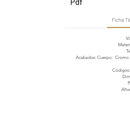
Pdf
Ficha T
V
Materi
T
Acabados: Cuerpo: Cromo N
Códigos:
Dim
P
Altu