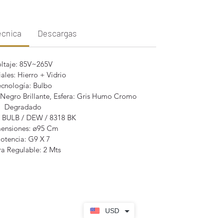
écnica
Descargas
oltaje: 85V~265V
ales: Hierro + Vidrio
ecnología: Bulbo
egro Brillante, Esfera: Gris Humo Cromo
Degradado
 BULB / DEW / 8318 BK
ensiones:
ø
95 Cm
otencia: G9 X 7
ra Regulable: 2 Mts
USD