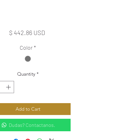
Price
$ 442.86 USD
Color
*
Quantity
*
Add to Cart
Dudas? Contactanos.