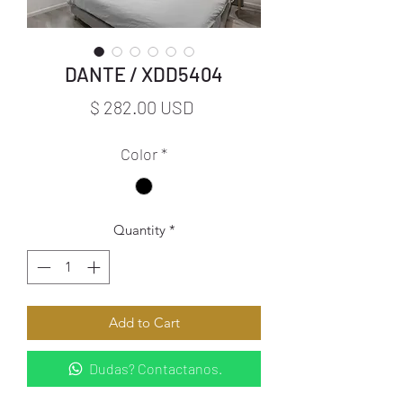
DANTE / XDD5404
Price
$ 282.00 USD
Color
*
Quantity
*
Add to Cart
Dudas? Contactanos.