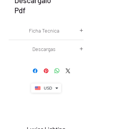
Descargalo
Pdf
Ficha Tecnica
Temperatura De Color: N/A
Descargas
Voltaje: 85V~265V
Ficha Tecnica Filo
Flujo Luminoso: N/A
Control Remoto: No
USD
Regulador De Intensidad: No
Regulador De Temperatura De Color:
No
Materiales: Hierro + Vidrio
Luxica Lighting