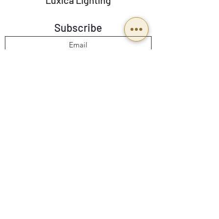
Tecnología: Bulbo + Spot
Subscribe
Acabados: Cuerpo: Negro Mate,
Vidrio: Humo Cromo Degradado +
Opalino
Send
Códigos: FILO/DEW/8410
Dimensiones: ∅15 Cm
BUSINESS HOURS
Mon To Fri: 9:00 a 18:00
Potencia: E27
Email:
Ventas@luxicalighting.com.mx
Altura Regulable: No
Follow us: