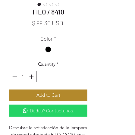
FILO / 8410
Price
$ 99.30 USD
Color
*
Quantity
*
Add to Cart
Dudas? Contactanos.
Descubre la sofisticación de la lampara 
de pared arbotante FILO / 8410, que 