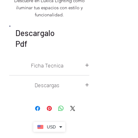
Descubre en Luxica Lighting cómo
iluminar tus espacios con estilo y
funcionalidad.
Descargalo
Pdf
Ficha Tecnica
Temperatura De Color: Cálida 3000k
Descargas
Voltaje: 85V~265V
Ficha Tecnica Greta A4
Flujo Luminoso: 50lm
Control Remoto: No
USD
Regulador De Intensidad: N/A