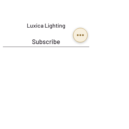
ambiente cálido y funcional
Luxica Lighting
Subscribe
Send
BUSINESS HOURS
Mon To Fri: 9:00 a 18:00
Email:
Ventas@luxicalighting.com.mx
Follow us: