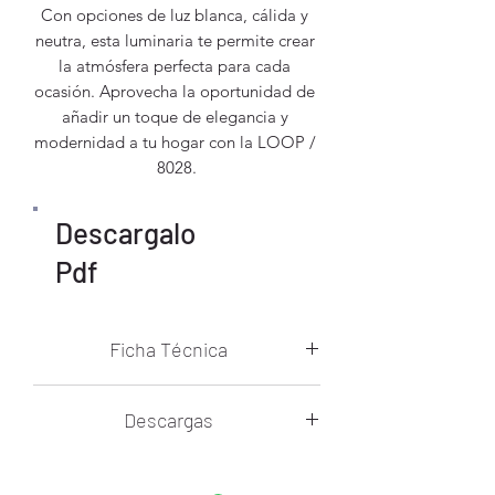
Con opciones de luz blanca, cálida y 
neutra, esta luminaria te permite crear 
la atmósfera perfecta para cada 
ocasión. Aprovecha la oportunidad de 
añadir un toque de elegancia y 
modernidad a tu hogar con la LOOP / 
8028.
Descargalo
Pdf
Ficha Técnica
Temperatura De Color: 3000K, 4500K,
Descargas
6000K
Voltaje: 85V~265V
Modelo 3D Loop .3DS
Flujo Luminoso: 3480lm
Modelo 3D Loop .SKP
Control Remoto: Si 2.4g