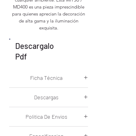
MD400 es una pieza imprescindible
para quienes aprecian la decoración
de alta gama y la iluminación
exquisita.
Descargalo
Pdf
Ficha Técnica
Temperatura De Color:
N/A
Descargas
Voltaje:
N/A
Flujo Luminoso:
N/A
Control Remoto:
N/A
Ficha tecnica Mitsu
Regulador De Intensidad:
N/A
Politica De Envios
Regulador De Temperatura De Color:
N/A
Materiales:
Hierro + Vidrio
Envío Gratuito:
Todos los pedidos con
Tecnología:
Bulbo
Especificacion