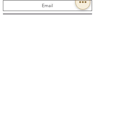
Send
BUSINESS HOURS
Mon To Fri: 9:00 a 18:00
Email:
Ventas@luxicalighting.com.mx
Follow us: