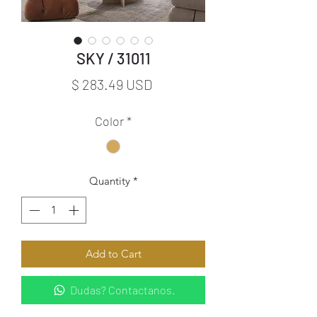
SKY / 31011
Price
$ 283.49 USD
Color
*
Quantity
*
Add to Cart
Dudas? Contactanos.