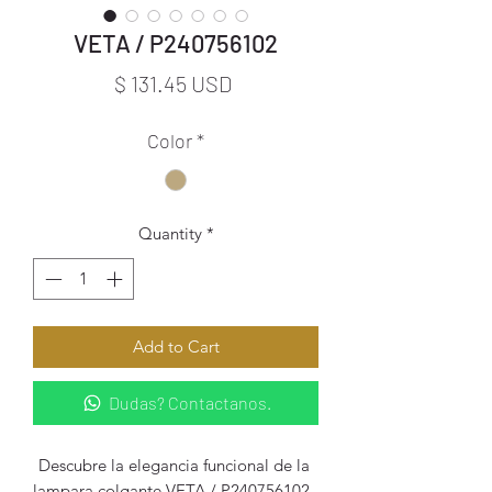
VETA / P240756102
Price
$ 131.45 USD
Color
*
Quantity
*
Add to Cart
Dudas? Contactanos.
Descubre la elegancia funcional de la 
lampara colgante VETA / P240756102, 